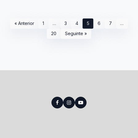
« Anterior
1
…
3
4
5
6
7
…
20
Seguinte »