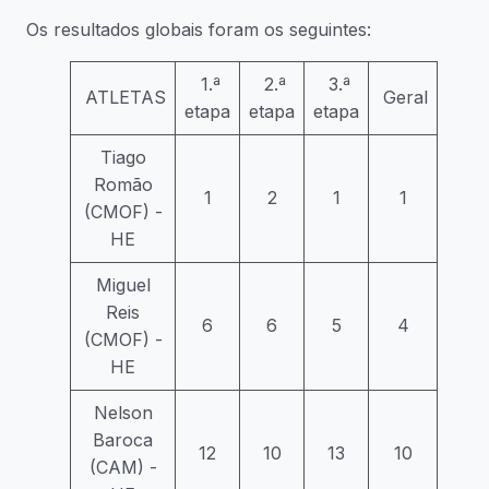
Os resultados globais foram os seguintes:
1.ª
2.ª
3.ª
ATLETAS
Geral
etapa
etapa
etapa
Tiago
Romão
1
2
1
1
(CMOF) -
HE
Miguel
Reis
6
6
5
4
(CMOF) -
HE
Nelson
Baroca
12
10
13
10
(CAM) -