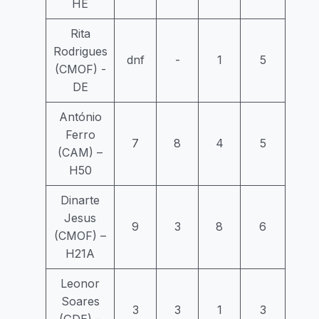
HE
Rita
Rodrigues
dnf
-
1
5
(CMOF) -
DE
António
Ferro
7
8
4
5
(CAM) –
H50
Dinarte
Jesus
9
3
8
6
(CMOF) –
H21A
Leonor
Soares
3
3
1
3