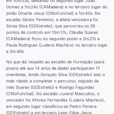
em 10m:53s, deixando no segundo lugar João
Gomes a 1m:24s (CAMadeira) e no terceiro lugar do
pódio Dinarte Jesus (CMoFunchal) a 1m:40s. No
escalão Sénior Feminino, a atleta vencedora foi
Sónia Silva (GDEstreito), que percorreu os 26
pontos de controlo em 13m:17s, Cláudia Soares
(CAMadeira) ficou no segundo posto a 2m:27s e
Paula Rodrigues (Ludens Machico) no terceiro lugar
a 3m:46s.
No que diz respeito ao escalão de Formação (para
jovens até aos 14 anos de idade) participaram 17
orientistas, tendo Gonçalo Silva (GDEstreito) sido o
mais rápido a completar o percurso, seguido de
Inês Soares (GDEstreito) e Rodrigo Fagundes
(CMoFunchal). No escalão Juvenil Masculino, o
vencedor foi Afonso Fernandes (Ludens Machico),
em segundo lugar classificou-se Pedro Pereira
(GDEstreito) e em terceiro lugar Filipe Jesus