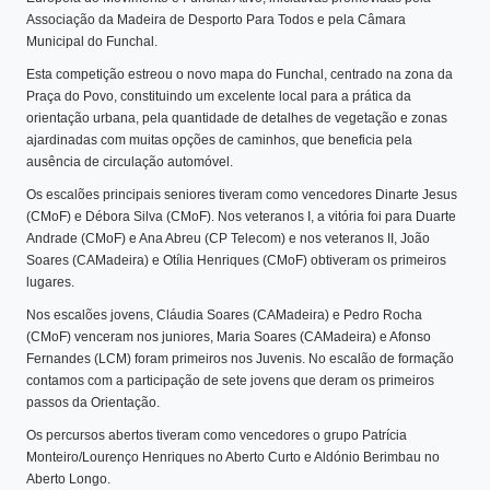
Associação da Madeira de Desporto Para Todos e pela Câmara
Municipal do Funchal.
Esta competição estreou o novo mapa do Funchal, centrado na zona da
Praça do Povo, constituindo um excelente local para a prática da
orientação urbana, pela quantidade de detalhes de vegetação e zonas
ajardinadas com muitas opções de caminhos, que beneficia pela
ausência de circulação automóvel.
Os escalões principais seniores tiveram como vencedores Dinarte Jesus
(CMoF) e Débora Silva (CMoF). Nos veteranos I, a vitória foi para Duarte
Andrade (CMoF) e Ana Abreu (CP Telecom) e nos veteranos II, João
Soares (CAMadeira) e Otília Henriques (CMoF) obtiveram os primeiros
lugares.
Nos escalões jovens, Cláudia Soares (CAMadeira) e Pedro Rocha
(CMoF) venceram nos juniores, Maria Soares (CAMadeira) e Afonso
Fernandes (LCM) foram primeiros nos Juvenis. No escalão de formação
contamos com a participação de sete jovens que deram os primeiros
passos da Orientação.
Os percursos abertos tiveram como vencedores o grupo Patrícia
Monteiro/Lourenço Henriques no Aberto Curto e Aldónio Berimbau no
Aberto Longo.