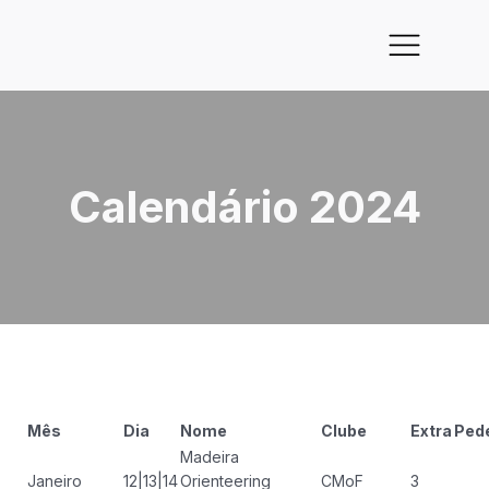
Calendário 2024
Mês
Dia
Nome
Clube
Extra
Ped
Madeira
Janeiro
12|13|14
Orienteering
CMoF
3