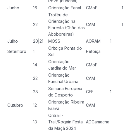
Povo (Funchal)
Junho
16
Orientação Fanal
CMoF
1
Troféu de
Orientação na
22
CAM
1
Floresta (Chão das
Aboboreiras)
Julho
20|21
MOSS
AORAM
1
Oritoiça Ponta do
Setembro
1
Retoiça
Sol
Orientação -
14
CMoF
Jardim do Mar
Orientação
22
CAM
Funchal Urbana
Semana Europeia
28
CEE
1
do Desporto
Orientação Ribeira
Outubro
12
CAM
Brava
Oritrail -
13
Trail/Rogain Festa
ADCamacha
da Maçã 2024