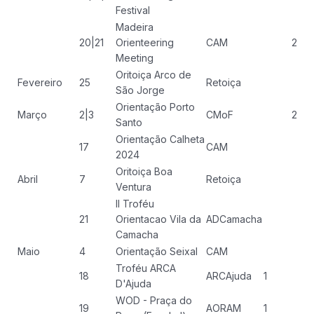
Festival
Madeira
20|21
Orienteering
CAM
2
Meeting
Oritoiça Arco de
Fevereiro
25
Retoiça
São Jorge
Orientação Porto
Março
2|3
CMoF
2
Santo
Orientação Calheta
17
CAM
2024
Oritoiça Boa
Abril
7
Retoiça
Ventura
II Troféu
21
Orientacao Vila da
ADCamacha
Camacha
Maio
4
Orientação Seixal
CAM
Troféu ARCA
18
ARCAjuda
1
D'Ajuda
WOD - Praça do
19
AORAM
1