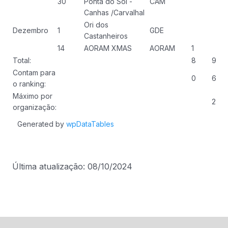
30
Ponta do Sol -
CAM
Canhas /Carvalhal
Ori dos
Dezembro
1
GDE
Castanheiros
14
AORAM XMAS
AORAM
1
Total:
8
9
Contam para
0
6
o ranking:
Máximo por
2
organização:
Generated by
wpDataTables
Última atualização: 08/10/2024