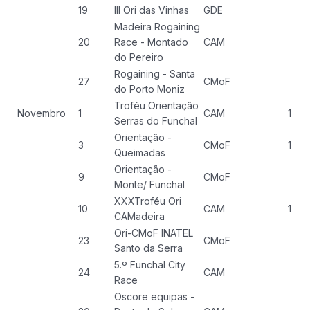
19
III Ori das Vinhas
GDE
Madeira Rogaining
20
Race - Montado
CAM
do Pereiro
Rogaining - Santa
27
CMoF
do Porto Moniz
Troféu Orientação
Novembro
1
CAM
1
Serras do Funchal
Orientação -
3
CMoF
1
Queimadas
Orientação -
9
CMoF
Monte/ Funchal
XXXTroféu Ori
10
CAM
1
CAMadeira
Ori-CMoF INATEL
23
CMoF
Santo da Serra
5.º Funchal City
24
CAM
Race
Oscore equipas -